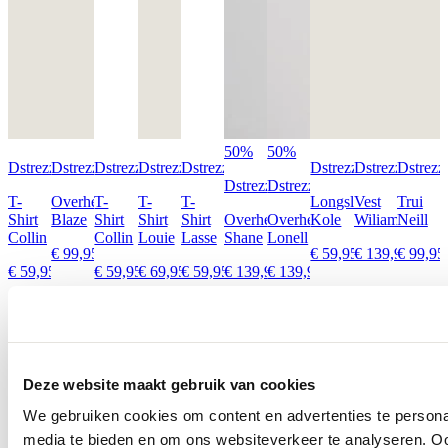
50%
50%
Dstrezzed
Dstrezzed
Dstrezzed
Dstrezzed
Dstrezzed
Dstrezzed
Dstrezzed
Dstrezz
Dstrezzed
Dstrezzed
T-
Overhemd
T-
T-
T-
Longsleeve
Vest
Trui
Shirt
Blaze
Shirt
Shirt
Shirt
Overhemd
Overhemd
Kole
Wiliam
Neill
Collin
Collin
Louie
Lasse
Shane
Lonell
€ 99,95
€ 59,95
€ 139,95
€ 99,95
€ 59,95
€ 59,95
€ 69,95
€ 59,95
€ 139,95
€ 139,95
€ 69,97
€ 69,97
Ontdek alles van Dstrezzed
Meer voor jou
Deze website maakt gebruik van cookies
We gebruiken cookies om content en advertenties te personal
media te bieden en om ons websiteverkeer te analyseren. Oo