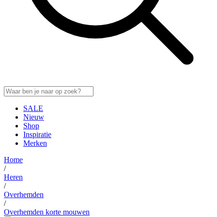
SALE
Nieuw
Shop
Inspiratie
Merken
Home
/
Heren
/
Overhemden
/
Overhemden korte mouwen