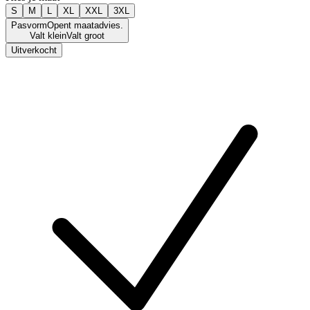
S
M
L
XL
XXL
3XL
Pasvorm
Opent maatadvies.
Valt klein
Valt groot
Uitverkocht