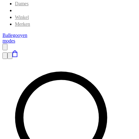
Dames
Heren
Winkel
Merken
Ballegooyen
modes