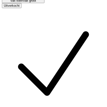
Valt klein
Valt groot
Uitverkocht