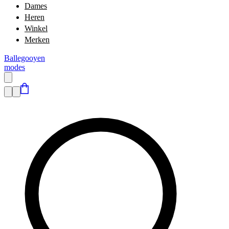
Dames
Heren
Winkel
Merken
Ballegooyen
modes