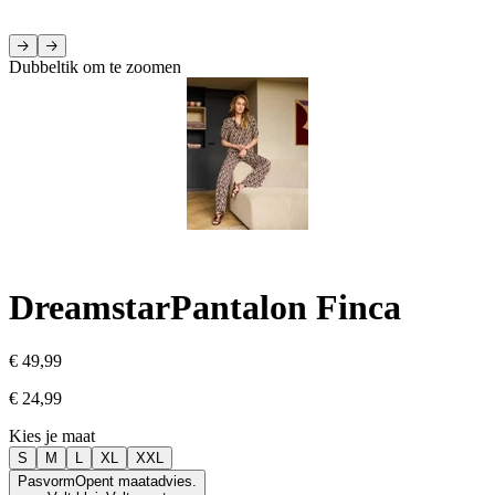
Dubbeltik om te zoomen
Dreamstar
Pantalon Finca
€ 49,99
€ 24,99
Kies je maat
S
M
L
XL
XXL
Pasvorm
Opent maatadvies.