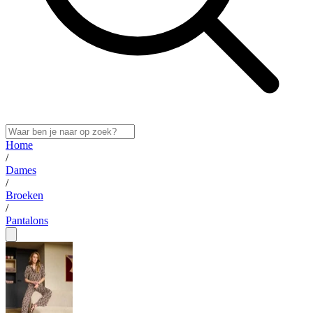
Home
/
Dames
/
Broeken
/
Pantalons