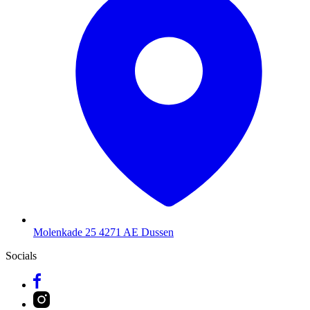
Molenkade 25
4271 AE Dussen
Socials