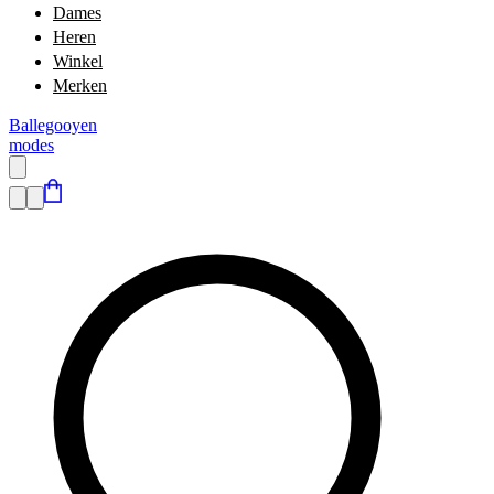
Dames
Heren
Winkel
Merken
Ballegooyen
modes