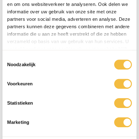
en om ons websiteverkeer te analyseren. Ook delen we
informatie over uw gebruik van onze site met onze
partners voor social media, adverteren en analyse. Deze
partners kunnen deze gegevens combineren met andere
informatie die u aan ze heeft verstrekt of die ze hebben
verzameld op basis van uw gebruik van hun services. U
gaat akkoord met onze cookies als u onze website blijft
gebruiken.
Toestemmingsselectie
Noodzakelijk
Voorkeuren
Statistieken
Marketing
info@ballegooyenmodes.com