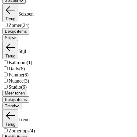
Seizoen
Seizoen
Terug
Zomer
(24)
Bekijk items
Stijl
Stijl
Terug
Ballroom
(1)
Daily
(6)
Femme
(6)
Nuance
(3)
Studio
(6)
Meer tonen
Bekijk items
Trend
Trend
Terug
Zomertops
(4)
Bekijk items