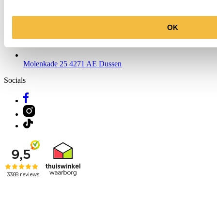
OK
Molenkade 25
4271 AE Dussen
Socials