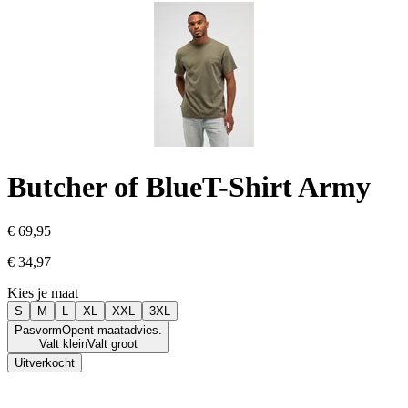
Butcher of Blue
T-Shirt Army
€ 69,95
€ 34,97
Kies je maat
S
M
L
XL
XXL
3XL
Pasvorm
Opent maatadvies.
Valt klein
Valt groot
Uitverkocht