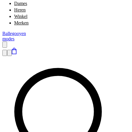
Dames
Heren
Winkel
Merken
Ballegooyen
modes