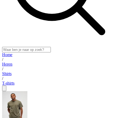
Home
/
Heren
/
Shirts
/
T-shirts