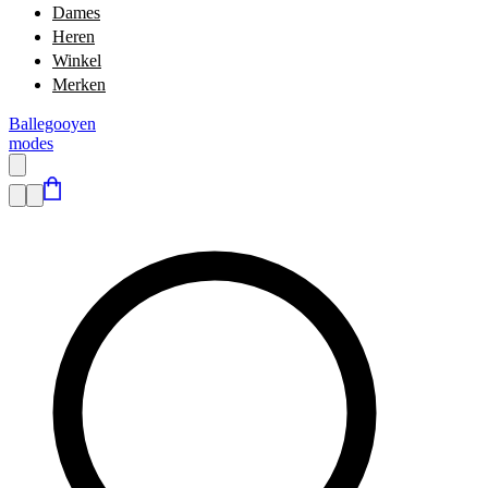
Dames
Heren
Winkel
Merken
Ballegooyen
modes