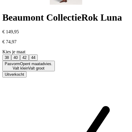
Beaumont Collectie
Rok Luna
€ 149,95
€ 74,97
Kies je maat
38
40
42
44
Pasvorm
Opent maatadvies.
Valt klein
Valt groot
Uitverkocht