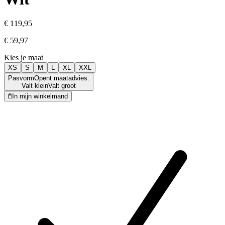
€ 119,95
€ 59,97
Kies je maat
XS
S
M
L
XL
XXL
Pasvorm
Opent maatadvies.
Valt klein
Valt groot
In mijn winkelmand