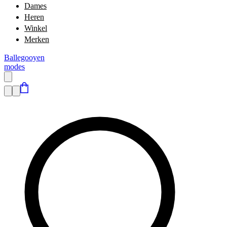
Dames
Heren
Winkel
Merken
Ballegooyen
modes