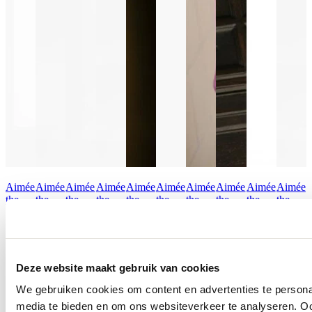
Aimée
Aimée
Aimée
Aimée
Aimée
Aimée
Aimée
Aimée
Aimée
Aimée
the
the
the
the
the
the
the
the
the
the
Label
Label
Label
Label
Label
Label
Label
Label
Label
Label
Blouse
Blazer
Pantalon
Longsleeve
Rok
Blouse
Sweater
Rok
Pantalon
Longsle
Peer
Hungary
Ocean
Tonny
Menorca
Jesper
Brazil
Menorca
Colombia
Tonny
Deze website maakt gebruik van cookies
€ 119,95
€ 149,95
€ 139,95
€ 79,95
€ 119,95
€ 139,95
€ 139,95
€ 119,95
€ 159,95
€ 79,95
We gebruiken cookies om content en advertenties te personal
media te bieden en om ons websiteverkeer te analyseren. Oo
Ontdek alles van Aimée the Label