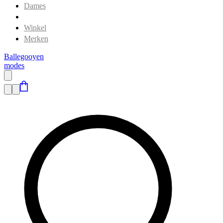
Dames
Heren
Winkel
Merken
Ballegooyen
modes